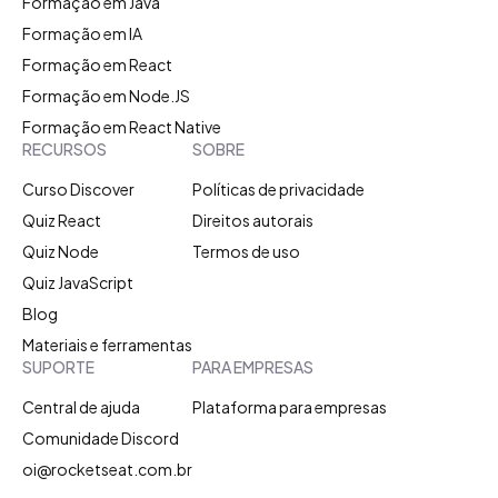
Formação em Java
Formação em IA
Formação em React
Formação em Node.JS
Formação em React Native
RECURSOS
SOBRE
Curso Discover
Políticas de privacidade
Quiz React
Direitos autorais
Quiz Node
Termos de uso
Quiz JavaScript
Blog
Materiais e ferramentas
SUPORTE
PARA EMPRESAS
Central de ajuda
Plataforma para empresas
Comunidade Discord
oi@rocketseat.com.br